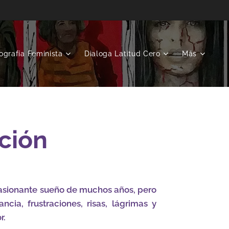
ografía Feminista
Dialoga Latitud Cero
Más
ción
asionante sueño de muchos años, pero
ncia, frustraciones, risas, lágrimas y
r.