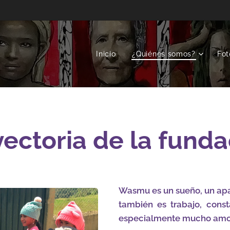
Inicio
¿Quiénes somos?
Fot
yectoria de la funda
Wasmu es un sueño, un ap
también es trabajo, consta
especialmente mucho amo