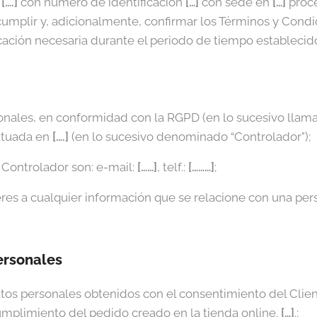
b
[….]
con número de identificación
[…]
con sede en
[…]
proce
 cumplir y, adicionalmente, confirmar los Términos y Cond
ación necesaria durante el periodo de tiempo establecido 
sonales, en conformidad con la RGPD (en lo sucesivo lla
situada en
[….]
(en lo sucesivo denominado “Controlador");
 Controlador son: e-mail:
[……]
, telf.:
[………]
;
res a cualquier información que se relacione con una perso
ersonales
tos personales obtenidos con el consentimiento del Clien
umplimiento del pedido creado en la tienda online.
[…]
.;