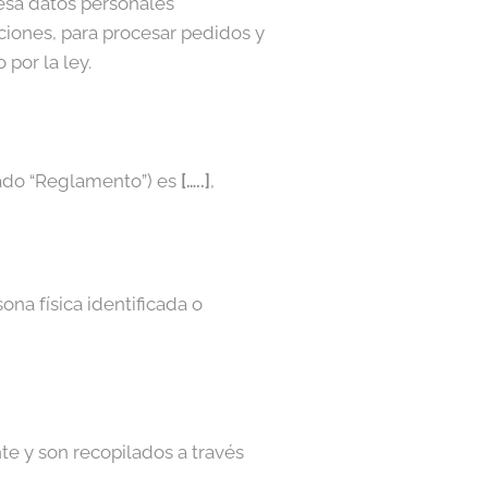
sa datos personales
iciones, para procesar pedidos y
por la ley.
mado “Reglamento”) es
[…..]
,
na física identificada o
te y son recopilados a través