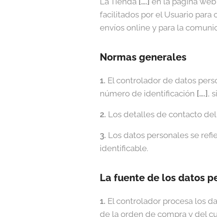
La Tienda
[….]
en la página we
facilitados por el Usuario para
envíos online y para la comunic
Normas generales
1.
El controlador de datos per
número de identificación
[….]
, 
2.
Los detalles de contacto del
3.
Los datos personales se refie
identificable.
La fuente de los datos p
1.
El controlador procesa los da
de la orden de compra y del c